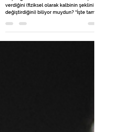
Kırık Kalp Sendromu
Yaşadığın derin üzüntülerin kalbine şekil
verdiğini (fiziksel olarak kalbinin şeklini
değiştirdiğini) biliyor muydun? “İşte tam o
an tık...