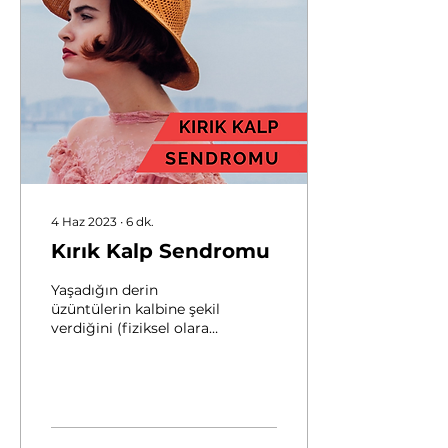
4 Haz 2023
∙
6
dk.
Kırık Kalp Sendromu
Yaşadığın derin
üzüntülerin kalbine şekil
verdiğini (fiziksel olarak
kalbinin şeklini
değiştirdiğini) biliyor
muydun? “İşte tam o an
tık...