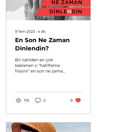
9 Tem 2023
∙
4
dk.
En Son Ne Zaman
Dinlendin?
Bir tatilden en çok
beklenen o “hafifleme
hissini” en son ne zaman
hissettin? Sinir
sisteminin dinlenmek
için dinlenilmeye
ihtiyacı olur.
176
0
8