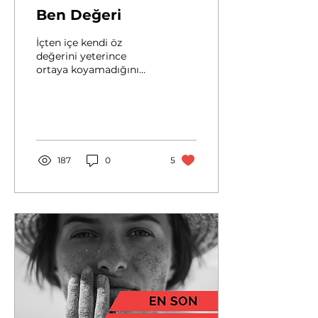
Ben Değeri
İçten içe kendi öz
değerini yeterince
ortaya koyamadığını
hissettiğinde; bunu dış
görünüşün ve sahip
olduklarınla telafi
etmeye çalışırsın.
187
0
5