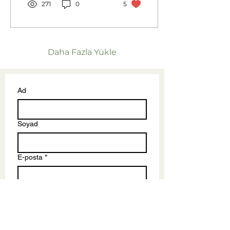
271
0
5
Daha Fazla Yükle
Ad
Soyad
E-posta
*
Heal&More'un yeni eğitimler, 
etkinlikler ve özel fırsatlarla 
ilgili tarafıma 
Ticari Elektronik 
İleti
 gönderilmesini 