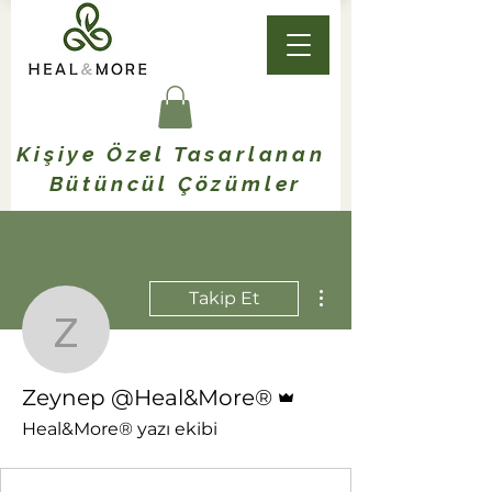
Kişiye Özel Tasarlanan
Bütüncül Çözümler
Diğer Eylemler
Takip Et
Zeynep @Heal&More®
Admin
Zeynep @Heal&More®
Heal&More® yazı ekibi