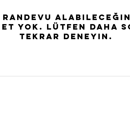
KİŞİYE ÖZEL SEANSLAR
 randevu alabileceğin
met yok. Lütfen daha 
tekrar deneyin.