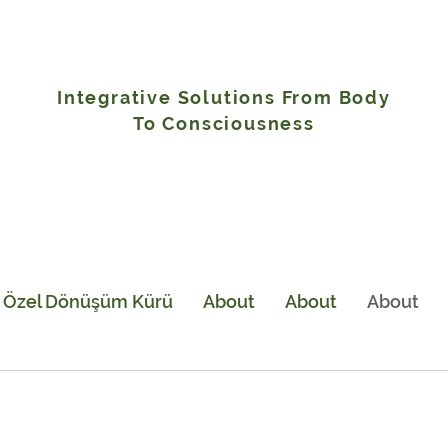
Integrative Solutions From Body
To Consciousness
e Özel Dönüşüm Kürü
About
About
About
VİDEO PAYLAŞIMLI