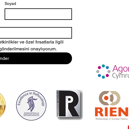
Soyad
nlikler ve özel fırsatlarla ilgili 
 gönderilmesini onaylıyorum.
nder