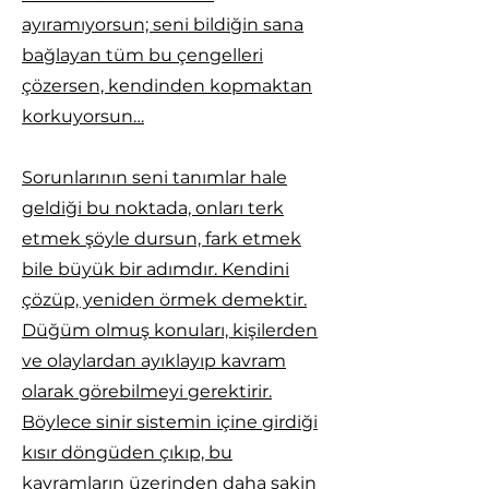
ayıramıyorsun; seni bildiğin sana
bağlayan tüm bu çengelleri
çözersen, kendinden kopmaktan
korkuyorsun…
Sorunlarının seni tanımlar hale
geldiği bu noktada, onları terk
etmek şöyle dursun, fark etmek
bile büyük bir adımdır. Kendini
çözüp, yeniden örmek demektir.
Düğüm olmuş konuları, kişilerden
ve olaylardan ayıklayıp kavram
olarak görebilmeyi gerektirir.
Böylece sinir sistemin içine girdiği
kısır döngüden çıkıp, bu
kavramların üzerinden daha sakin