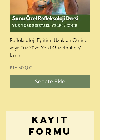
Refleksoloji Eğitimi Uzaktan Online
veya Yüz Yüze Yelki Güzelbahçe/
İzmir
Fiyat
₺16.500,00
Sepete Ekle
KAYIT
FORMU