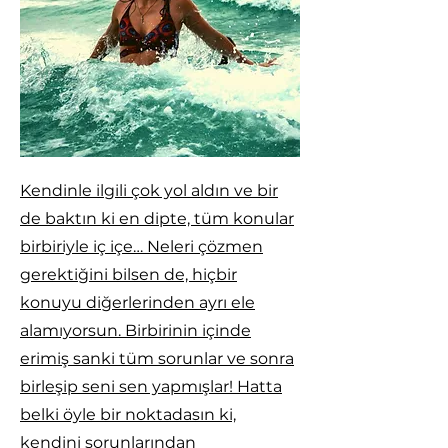
Kendinle ilgili çok yol aldın ve bir
de baktın ki en dipte, tüm konular
birbiriyle iç içe… Neleri çözmen
gerektiğini bilsen de, hiçbir
konuyu diğerlerinden ayrı ele
alamıyorsun. Birbirinin içinde
erimiş sanki tüm sorunlar ve sonra
birleşip seni sen yapmışlar! Hatta
belki öyle bir noktadasın ki,
kendini sorunlarından