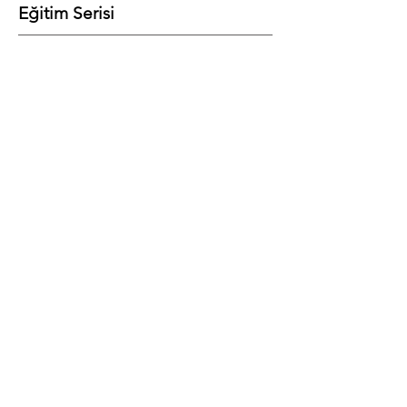
Eğitim Serisi
Heal&More'da geliştirilen "Zihnini
Yeniden Programla - Yüklerinden
Hafifle" programı; dilediğin zaman
dilediğin yerde dinleyip