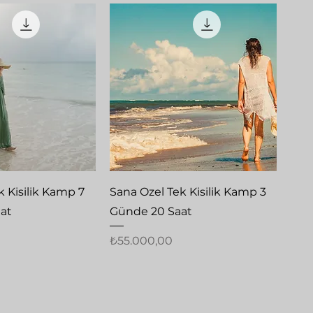
zlı Bakış
Hızlı Bakış
k Kisilik Kamp 7
Sana Ozel Tek Kisilik Kamp 3
at
Günde 20 Saat
Fiyat
₺55.000,00