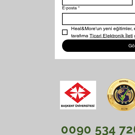
E-posta
*
Heal&More'un yeni eğitimler, etki
tarafıma 
Ticari Elektronik İleti
Gö
​​00
90 534 72