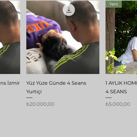
Yeni
Hızlı Bakış
Hı
ns İzmir
Yüz Yüze Günde 4 Seans
1 AYLIK HOM
Yurtiçi
4 SEANS
Fiyat
Fiyat
₺20.000,00
₺5.000,00