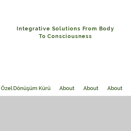
Integrative Solutions From Body
To Consciousness
e Özel Dönüşüm Kürü
About
About
About