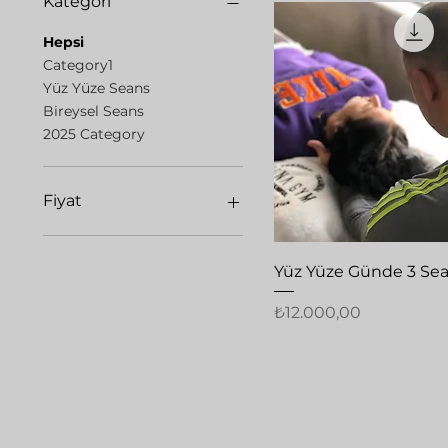
Kategori
Hepsi
Category1
Yüz Yüze Seans
Bireysel Seans
2025 Category
Fiyat
₺0
₺85.000
Hızlı Bakış
Yüz Yüze Günde 3 Sea
Fiyat
₺12.000,00