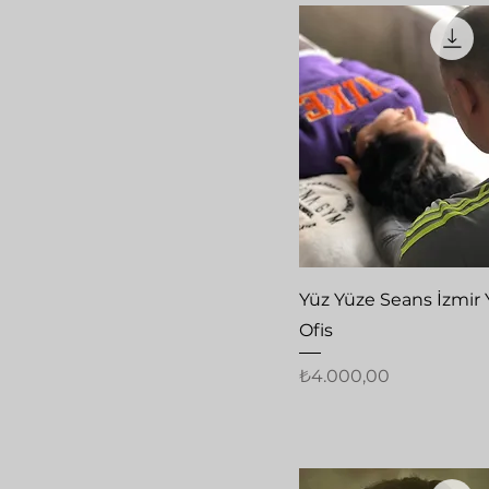
Hızlı Bakış
Yüz Yüze Seans İzmir 
Ofis
Fiyat
₺4.000,00