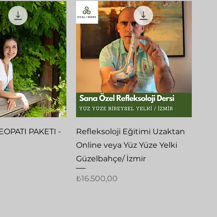
zlı Bakış
Hızlı Bakış
EOPATI PAKETI -
Refleksoloji Eğitimi Uzaktan
Online veya Yüz Yüze Yelki
Güzelbahçe/ İzmir
Fiyat
₺16.500,00