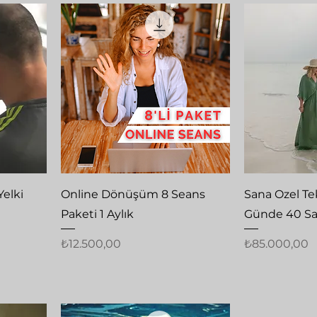
Hızlı Bakış
Hı
Yelki
Online Dönüşüm 8 Seans
Sana Ozel Te
Paketi 1 Aylık
Günde 40 Sa
Fiyat
Fiyat
₺12.500,00
₺85.000,00