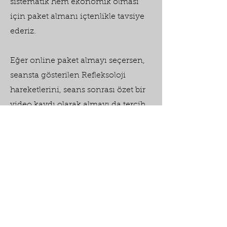
sistematik hem ekonomik olması
için paket almanı içtenlikle tavsiye
ederiz.
Eğer online paket almayı seçersen,
seansta gösterilen Refleksoloji
hareketlerini, seans sonrası özet bir
video kaydı olarak almayı da tercih
edebilirsin.
Eğer yüz yüze almak istersen de,
gene tek tek ya da 2'şer saatlik
paketler halinde alabilirsin.
Tüm seçenekleri aşağıda
inceleyebilir ve seçtiğin seansa