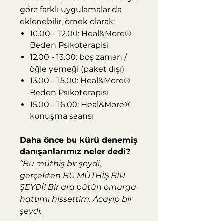
göre farklı uygulamalar da
eklenebilir, örnek olarak:
10.00 – 12.00: Heal&More®
Beden Psikoterapisi
12.00 - 13.00: boş zaman /
öğle yemeği (paket dışı)
13.00 – 15.00: Heal&More®
Beden Psikoterapisi
15.00 – 16.00: Heal&More®
konuşma seansı
Daha önce bu kürü denemiş
danışanlarımız neler dedi?
“Bu müthiş bir şeydi,
gerçekten BU MÜTHİŞ BİR
ŞEYDİ! Bir ara bütün omurga
hattımı hissettim. Acayip bir
şeydi.