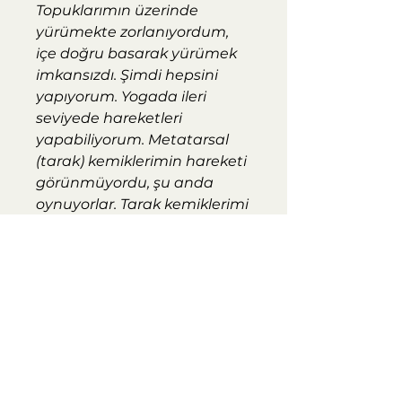
Topuklarımın üzerinde
yürümekte zorlanıyordum,
içe doğru basarak yürümek
imkansızdı. Şimdi hepsini
yapıyorum. Yogada ileri
seviyede hareketleri
yapabiliyorum. Metatarsal
(tarak) kemiklerimin hareketi
görünmüyordu, şu anda
oynuyorlar. Tarak kemiklerimi
bu kadar hareket
ettiremiyordum. Şimdi ise çok
büyük ilerleme var.
Ameliyattan beri ilk kez böyle
sıçrayabiliyorum.
Hayır demek istediğim şeye
kolayca, evet demek
istediğim şeye kolayca evet