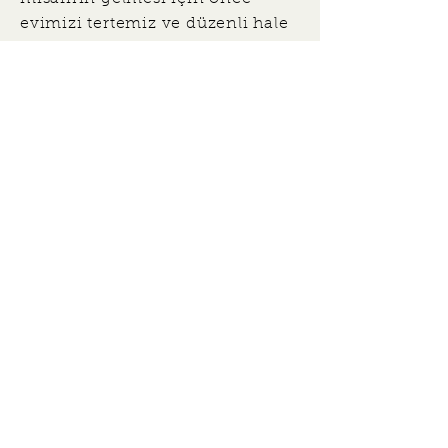
evimizi tertemiz ve düzenli hale
getirmek gibidir.
Ad
Soyad
E-posta
*
Heal&More'un yeni eğitimler, 
etkinlikler ve özel fırsatlarla 
ilgili tarafıma 
Ticari Elektronik 
İleti
 gönderilmesini 
onaylıyorum.
Gönder