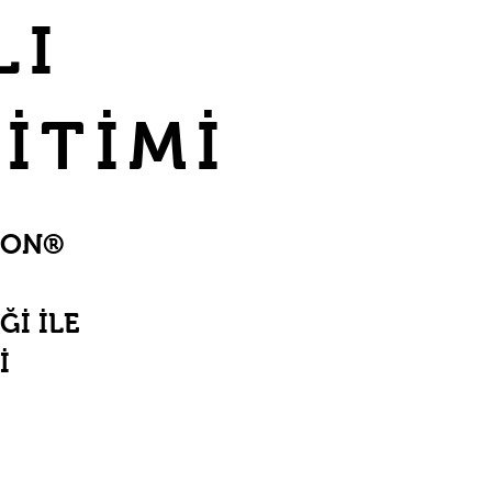
LI
İTİMİ
DON®
Ğİ İLE
İ