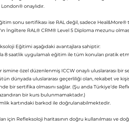
 London® onaylıdır.
ğitim sonu sertifikası ise RAL değil, sadece Heal&More® ta
'ın İngiltere RAL® CRM® Level 5 Diploma mezunu olması
soloji Eğitimi aşağıdaki avantajlara sahiptir:
 8 saatlik uygulamalı eğitim ile tüm konuları pratik etm
 ismine özel düzenlenmiş ICCW onaylı uluslararası bir ser
tün dünyada uluslararası geçerliliği olan, rekabet ve kişis
inde bir sertifika olmasını sağlar. (Şu anda Türkiye’de 
kazandıran bir kurs bulunmamaktadır.)
imlik kartındaki barkod ile doğrulanabilmektedir.
rı için Refleksoloji haritasının doğru kullanılması ve doğ