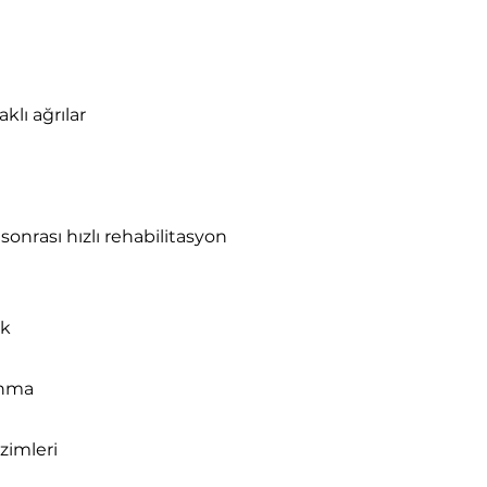
lı ağrılar
r sonrası hızlı rehabilitasyon
ak
yanma
zimleri