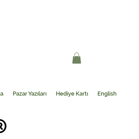
da
Pazar Yazıları
Hediye Kartı
English
®