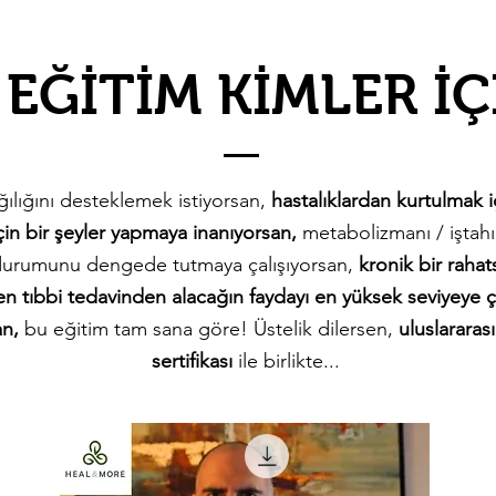
 EĞİTİM KİMLER İÇ
ılığını desteklemek istiyorsan,
hastalıklardan kurtulmak i
in bir şeyler yapmaya inanıyorsan,
metabolizmanı / iştahın
durumunu dengede tutmaya çalışıyorsan,
kronik bir rahats
en tıbbi tedavinden alacağın faydayı en yüksek seviyeye 
an,
bu eğitim tam sana göre! Üstelik dilersen,
uluslararası
sertifikası
ile birlikte...