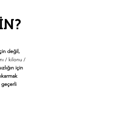
İN?
çin değil,
ı / kilonu /
ızlığın için
çıkarmak
 geçerli