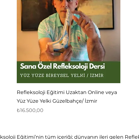
Hızlı Bakış
Refleksoloji Eğitimi Uzaktan Online veya
Yüz Yüze Yelki Güzelbahçe/ İzmir
Fiyat
₺16.500,00
soloji Eğitimi’nin tüm içeriği; dünyanın ileri gelen Refle