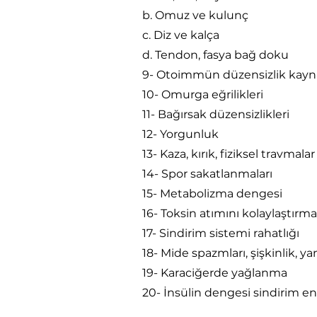
b. Omuz ve kulunç
c. Diz ve kalça
d. Tendon, fasya bağ doku
9- Otoimmün düzensizlik kaynak
10- Omurga eğrilikleri
11- Bağırsak düzensizlikleri
12- Yorgunluk
13- Kaza, kırık, fiziksel travmala
14- Spor sakatlanmaları
15- Metabolizma dengesi
16- Toksin atımını kolaylaştırm
17- Sindirim sistemi rahatlığı
18- Mide spazmları, şişkinlik, 
19- Karaciğerde yağlanma
20- İnsülin dengesi sindirim en