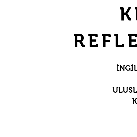
K
REFL
İNGİ
ULUSL
K