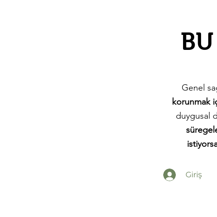
BU
Genel sağ
korunmak iç
duygusal 
süregel
istiyors
Giriş