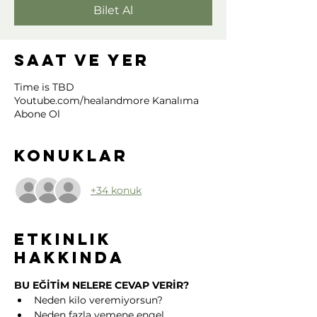
Bilet Al
Saat ve Yer
Time is TBD
Youtube.com/healandmore Kanalıma
Abone Ol
Konuklar
+34 konuk
Etkinlik
hakkında
BU EĞİTİM NELERE CEVAP VERİR?
Neden kilo veremiyorsun?
Neden fazla yemene engel 