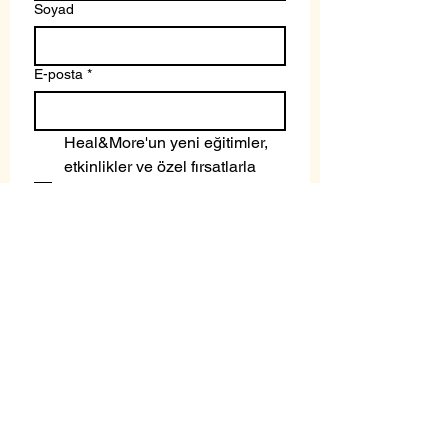
Soyad
E-posta
*
Heal&More'un yeni eğitimler, 
etkinlikler ve özel fırsatlarla 
ilgili tarafıma 
Ticari Elektronik 
İleti
 gönderilmesini 
onaylıyorum.
Gönder