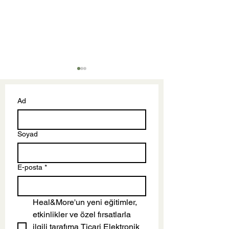
Ad
Zehirli İyimserl
Soyad
En Son Ne Zaman
Dinlendin?
E-posta
*
Heal&More'un yeni eğitimler, 
etkinlikler ve özel fırsatlarla 
ilgili tarafıma 
Ticari Elektronik 