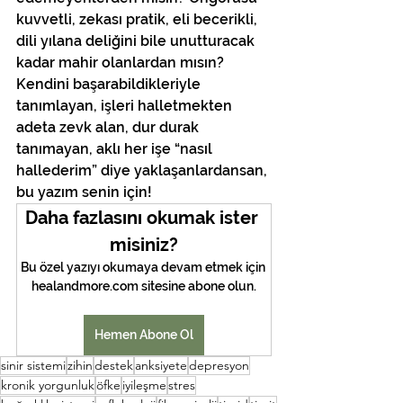
kuvvetli, zekası pratik, eli becerikli, 
dili yılana deliğini bile unutturacak 
kadar mahir olanlardan mısın? 
Kendini başarabildikleriyle 
tanımlayan, işleri halletmekten 
adeta zevk alan, dur durak 
tanımayan, aklı her işe “nasıl 
hallederim” diye yaklaşanlardansan, 
bu yazım senin için!
Daha fazlasını okumak ister 
misiniz?
Bu özel yazıyı okumaya devam etmek için 
healandmore.com sitesine abone olun.
Hemen Abone Ol
sinir sistemi
zihin
destek
anksiyete
depresyon
kronik yorgunluk
öfke
iyileşme
stres