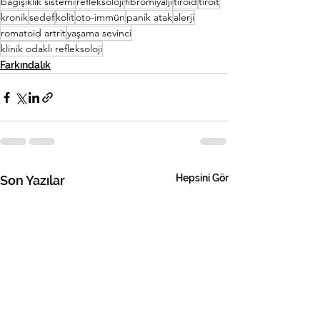
bağışıklık sistemi
refleksoloji
fibromiyalji
tiroid
tiroit
kronik
sedef
kolit
oto-immün
panik atak
alerji
romatoid artrit
yaşama sevinci
klinik odaklı refleksoloji
Farkındalık
Hepsini Gör
Son Yazılar