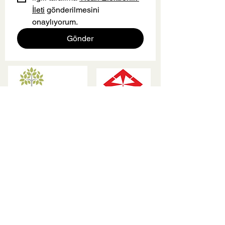
İleti
 gönderilmesini 
onaylıyorum.
Gönder