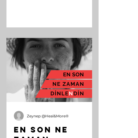
Zeynep @Heal&More®
En Son Ne