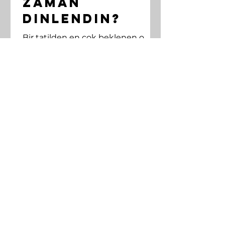
Zaman
Dinlendin?
Bir tatilden en çok beklenen o
“hafifleme hissini” en son ne
zaman hissettin? Sinir sisteminin
dinlenmek için dinlenilmeye
ihtiyacı olur.