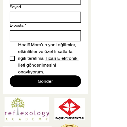
Soyad
Kırık Kalp Sen
En Son Ne Zaman
Dinlendin?
E-posta
*
Heal&More'un yeni eğitimler, 
etkinlikler ve özel fırsatlarla 
ilgili tarafıma 
Ticari Elektronik 
İleti
 gönderilmesini 
onaylıyorum.
Gönder